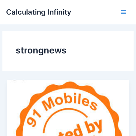
Lewati
Main
Calculating Infinity
ke
Men
konten
strongnews